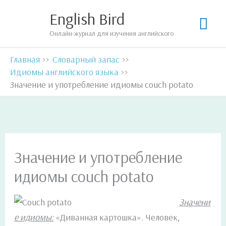
Перейти
English Bird
Гла
к
Онлайн-журнал для изучения английского
содержимому
мен
Главная
Словарный запас
Идиомы английского языка
Значение и употребление идиомы couch potato
Значение и употребление
идиомы couch potato
Значени
е идиомы:
«Диванная картошка». Человек,