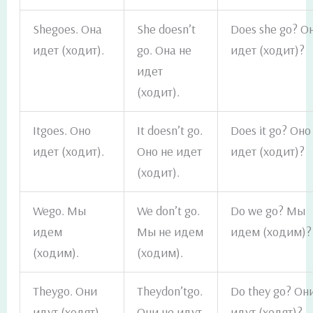
Shegoes. Она
She doesn’t
Does she go? О
идет (ходит).
go. Она не
идет (ходит)?
идет
(ходит).
Itgoes. Оно
It doesn’t go.
Does it go? Оно
идет (ходит).
Оно не идет
идет (ходит)?
(ходит).
Wego. Мы
We don’t go.
Do we go? Мы
идем
Мы не идем
идем (ходим)?
(ходим).
(ходим).
Theygo. Они
Theydon’tgo.
Do they go? Он
идут (ходят).
Они не идут
идут (ходят)?