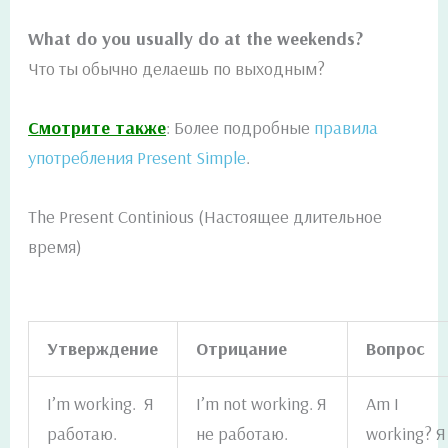
What do you usually do at the weekends?
Что ты обычно делаешь по выходным?
Смотрите также
: Более подробные
правила
употребления Present Simple
.
The Present Continious (Настоящее длительное
время)
Утверждение
Отрицание
Вопрос
I’m working. Я
I’m not working. Я
Am I
работаю.
не работаю.
working? Я