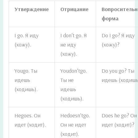
Утверждение
Отрицание
Вопросительн
форма
I go. Я иду
I don’t go. Я
Do I go? Я иду
(хожу).
не иду
(хожу)?
(хожу).
Yougo. Ты
Youdon’tgo.
Do you go? Ты
идешь
Ты не
идешь (ходишь
(ходишь).
идешь
(ходишь).
Hegoes. Он
Hedoesn’tgo.
Does he go? Он
идет (ходит).
Он не идет
идет (ходит)?
(ходит).