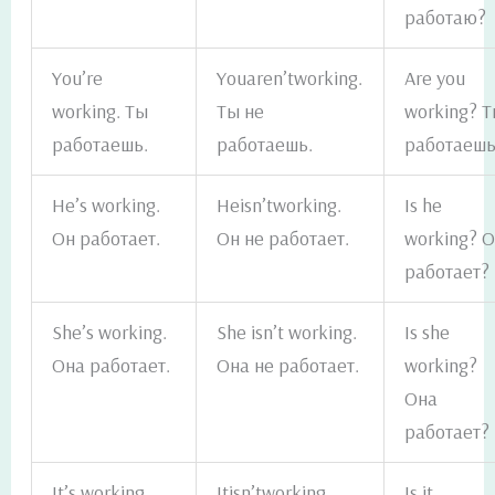
работаю?
You’re
Youaren’tworking.
Are you
working. Ты
Ты не
working? 
работаешь.
работаешь.
работаеш
He’s working.
Heisn’tworking.
Is he
Он работает.
Он не работает.
working? 
работает?
She’s working.
She isn’t working.
Is she
Она работает.
Она не работает.
working?
Она
работает?
It’s working.
Itisn’tworking.
Is it