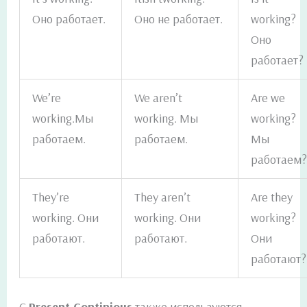
Оно работает.
Оно не работает.
working?
Оно
работает?
We’re
We aren’t
Are we
working.Мы
working. Мы
working?
работаем.
работаем.
Мы
работаем
They’re
They aren’t
Are they
working. Они
working. Они
working?
работают.
работают.
Они
работают?
С
Present Continious
также используются