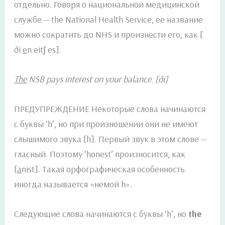
отдельно. Говоря о национальной медицинской
службе — the National Health Service, ее название
можно сократить до NHS и произнести его, как [
ði
e
n eit∫ es].
The
NSB pays interest on your balance. [ði]
ПРЕДУПРЕЖДЕНИЕ Некоторые слова начинаются
с буквы ‘h’, но при произношении они не имеют
слышимого звука [h]. Первый звук в этом слове —
гласный. Поэтому ‘honest’ произносится, как
[
a
nist]. Такая орфографическая особенность
иногда называется «немой h».
Следующие слова начинаются с буквы ‘h’, но
the