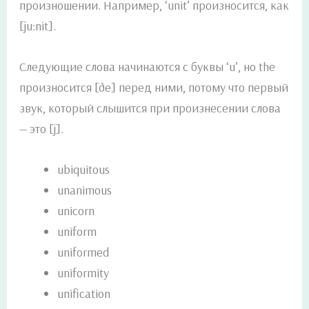
произношении. Например, ‘unit’ произносится, как
[ju:nit].
Следующие слова начинаются с буквы ‘u’, но the
произносится [ðe] перед ними, потому что первый
звук, который слышится при произнесении слова
— это [j].
ubiquitous
unanimous
unicorn
uniform
uniformed
uniformity
unification