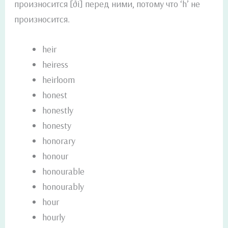
произносится [ði] перед ними, потому что ‘h’ не
произносится.
heir
heiress
heirloom
honest
honestly
honesty
honorary
honour
honourable
honourably
hour
hourly