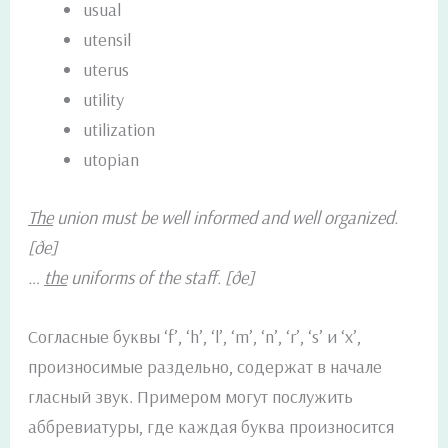
usual
utensil
uterus
utility
utilization
utopian
The
union must be well informed and well organized.
[ðe]
…
the
uniforms of the staff. [ðe]
Согласные буквы ‘f’, ‘h’, ‘l’, ‘m’, ‘n’, ‘r’, ‘s’ и ‘x’,
произносимые раздельно, содержат в начале
гласный звук. Примером могут послужить
аббревиатуры, где каждая буква произносится