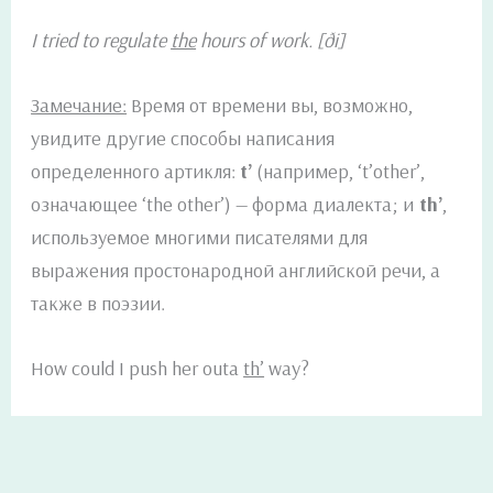
I tried to regulate
the
hours of work. [ði]
Замечание:
Время от времени вы, возможно,
увидите другие способы написания
определенного артикля:
t’
(например, ‘t’other’,
означающее ‘the other’) — форма диалекта; и
th’
,
используемое многими писателями для
выражения простонародной английской речи, а
также в поэзии.
How could I push her outa
th’
way?