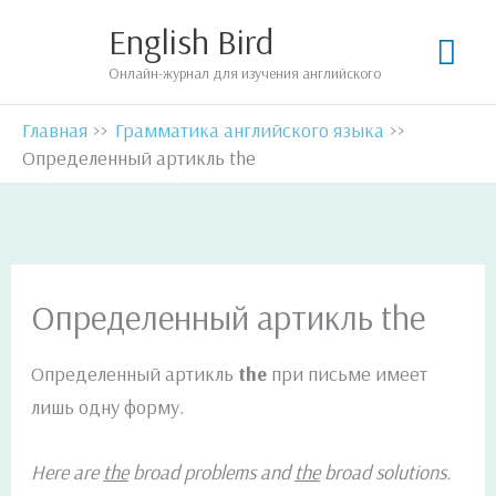
Перейти
English Bird
Гла
к
Онлайн-журнал для изучения английского
содержимому
мен
Главная
Грамматика английского языка
Определенный артикль the
Определенный артикль the
Определенный артикль
the
при письме имеет
лишь одну форму.
Here are
the
broad problems and
the
broad solutions.