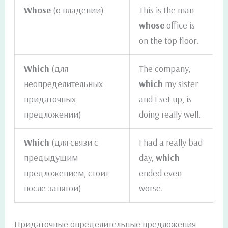
Whose
(о владении)
This is the man
whose
office is
on the top floor.
Which
(для
The company,
неопределительных
which
my sister
придаточных
and I set up, is
предложений)
doing really well.
Which
(для связи с
I had a really bad
предыдущим
day,
which
предложением, стоит
ended even
после запятой)
worse.
Придаточные определительные предложения