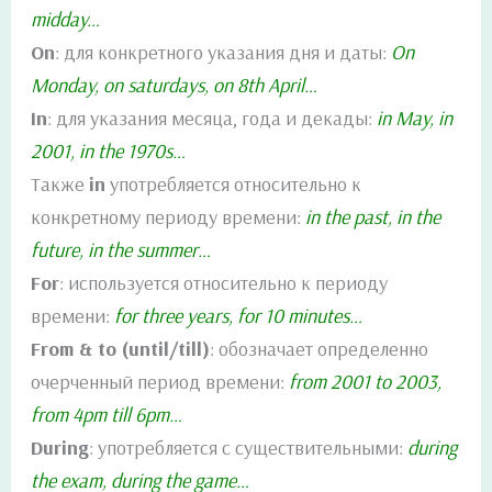
midday…
On
: для конкретного указания дня и даты:
On
Monday, on saturdays, on 8th April…
In
: для указания месяца, года и декады:
in May, in
2001, in the 1970s…
Также
in
употребляется относительно к
конкретному периоду времени:
in the past, in the
future, in the summer…
For
: используется относительно к периоду
времени:
for three years, for 10 minutes…
From & to (until/till)
: обозначает определенно
очерченный период времени:
from 2001 to 2003,
from 4pm till 6pm…
During
: употребляется с существительными:
during
the exam, during the game…